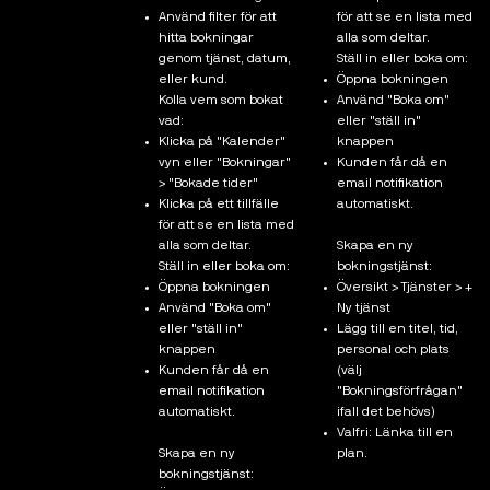
Använd filter för att
för att se en lista med
hitta bokningar
alla som deltar.
genom tjänst, datum,
Ställ in eller boka om:
eller kund.
Öppna bokningen
Kolla vem som bokat
Använd "Boka om"
vad:
eller "ställ in"
Klicka på "Kalender"
knappen
vyn eller "Bokningar"
Kunden får då en
> "Bokade tider"
email notifikation
Klicka på ett tillfälle
automatiskt.
för att se en lista med
alla som deltar.
Skapa en ny
Ställ in eller boka om:
bokningstjänst:
Öppna bokningen
Översikt > Tjänster > +
Använd "Boka om"
Ny tjänst
eller "ställ in"
Lägg till en titel, tid,
knappen
personal och plats
Kunden får då en
(välj
email notifikation
"Bokningsförfrågan"
automatiskt.
ifall det behövs)
Valfri: Länka till en
Skapa en ny
plan.
bokningstjänst: