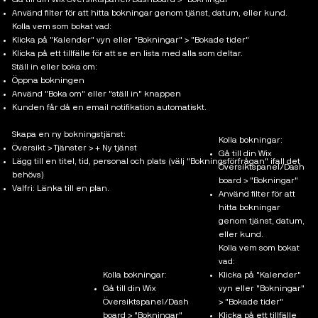
Använd filter för att hitta bokningar genom tjänst, datum, eller kund.
Kolla vem som bokat vad:
Klicka på "Kalender" vyn eller "Bokningar" > "Bokade tider"
Klicka på ett tillfälle för att se en lista med alla som deltar.
Ställ in eller boka om:
Öppna bokningen
Använd "Boka om" eller "ställ in" knappen
Kunden får då en email notifikation automatiskt.
Skapa en ny bokningstjänst:
Kolla bokningar:
Översikt > Tjänster > + Ny tjänst
Gå till din Wix
Lägg till en titel, tid, personal och plats (välj "Bokningsförfrågan" ifall det
Översiktspanel/Dash
behövs)
board > "Bokningar"
Valfri: Länka till en plan.
Använd filter för att
hitta bokningar
genom tjänst, datum,
eller kund.
Kolla vem som bokat
vad:
Kolla bokningar:
Klicka på "Kalender"
Gå till din Wix
vyn eller "Bokningar"
Översiktspanel/Dash
> "Bokade tider"
board > "Bokningar"
Klicka på ett tillfälle