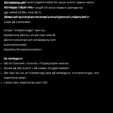
Skräddarsy utcheckningsformatet för varje event: spara namn,
Wix biljettavgift:
storlekar, frågor etc.
Wix lägger på en liten avgift till varje köpare (pengarna
går alltså till Wix, inte BLX).
Skapa ett automatiserat email som skickas när någon bokat.
Detta kan du välja att inkludera eller gömma i priset som
visas på hemsidan.
Under "Inställningar" kan du
bestämma ifall du vill att man ska få
påminnelsemail och skräddarsy den
automatiserade
biljettkonfirmationsmailen.
Se deltagare:
Gå till Översikt > Events > Publicerade events
Klicka på ditt event > Så sedan till gäst-tabben
Där kan du se en fullständig lista på deltagare, incheckningar, och
exportera listan.
Listan kan exporteras som CSV