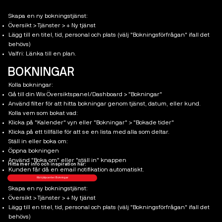
Skapa en ny bokningstjänst:
Översikt > Tjänster > + Ny tjänst
Lägg till en titel, tid, personal och plats (välj "Bokningsförfrågan" ifall det
behövs)
Valfri: Länka till en plan.
BOKNINGAR
Kolla bokningar:
Gå till din Wix Översiktspanel/Dashboard > "Bokningar"
Använd filter för att hitta bokningar genom tjänst, datum, eller kund.
Kolla vem som bokat vad:
Klicka på "Kalender" vyn eller "Bokningar" > "Bokade tider"
Klicka på ett tillfälle för att se en lista med alla som deltar.
Ställ in eller boka om:
Öppna bokningen
Använd "Boka om" eller "ställ in" knappen
Hitta mer info och inspiration här:
Kunden får då en email notifikation automatiskt.
Wix hjälpcenter: Bokningar
Skapa en ny bokningstjänst:
Översikt > Tjänster > + Ny tjänst
Lägg till en titel, tid, personal och plats (välj "Bokningsförfrågan" ifall det
behövs)