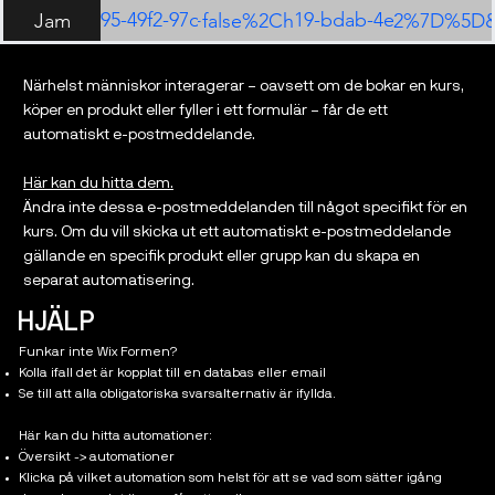
2CcreatedDate%2Cattendance%2Cpayment-status%2Co
location%2Cstatus%2CcreatedDate%2Cattendance%2
41e9-423d-b7f1-728fedbf2904?
arketing/automations/edit/8903af19-bdab-4e0b-9044-8d
0695-49f2-97da-
alse%2Cstatus%2Ccoupons+false%2Chidden&sort=na
TAL%22%2C%22name%22%3A%22All+Guests%22%7D%5D
Jam
referralInfo=edit_service_from_list
b43a39e0/events/event/3a3e485a-371c-
role=USER&excludeFromQuota=true&ruleId=39c1415
452a-9c87-f35d6ae2785f/overview
8df474f28bc8&actionId=df6304e7-3937-2b
Närhelst människor interagerar – oavsett om de bokar en kurs,
b19944&referralInfo=automations&withPayload=true&d
köper en produkt eller fyller i ett formulär – får de ett
automatiskt e-postmeddelande.
Här kan du hitta dem.
Ändra inte dessa e-postmeddelanden till något specifikt för en
kurs. Om du vill skicka ut ett automatiskt e-postmeddelande
gällande en specifik produkt eller grupp kan du skapa en
separat automatisering.
HJÄLP
Funkar inte Wix Formen?
Kolla ifall det är kopplat till en databas eller email
Se till att alla obligatoriska svarsalternativ är ifyllda.
Här kan du hitta automationer:
Översikt -> automationer
Klicka på vilket automation som helst för att se vad som sätter igång