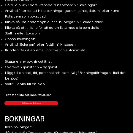
Gå till din Wix Översiktspanel/Dashboard > "Bokningar"
Använd filter för att hitta bokningar genom tjänst, datum, eller kund.
Kolla vem som bokat vad:
Klicka på "Kalender" vyn eller "Bokningar" > "Bokade tider"
Klicka på ett tillfälle för att se en lista med alla som deltar.
Ställ in eller boka om:
Öppna bokningen
Använd "Boka om" eller "ställ in" knappen
Kunden får då en email notifikation automatiskt.
Skapa en ny bokningstjänst:
Översikt > Tjänster > + Ny tjänst
Lägg till en titel, tid, personal och plats (välj "Bokningsförfrågan" ifall det
behövs)
Valfri: Länka till en plan.
Hitta mer info och inspiration här:
Wix hjälpcenter: Bokningar
BOKNINGAR
Kolla bokningar:
Gå till din Wix Översiktspanel/Dashboard > "Bokningar"