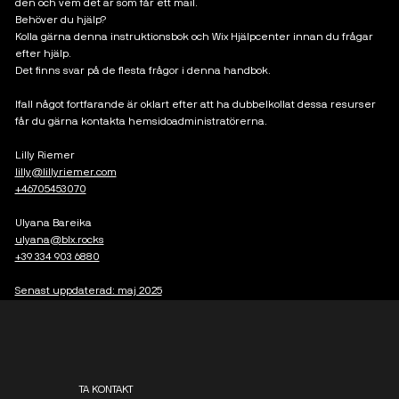
den och vem det är som får ett mail.
Behöver du hjälp?
Kolla gärna denna instruktionsbok och Wix Hjälpcenter innan du frågar
efter hjälp.
Det finns svar på de flesta frågor i denna handbok.
Ifall något fortfarande är oklart efter att ha dubbelkollat dessa resurser
får du gärna kontakta hemsidoadministratörerna.
Lilly Riemer
lilly@lillyriemer.com
+46705453070
Ulyana Bareika
ulyana@blx.rocks
+39 334 903 6880
Senast uppdaterad: maj 2025
TA KONTAKT