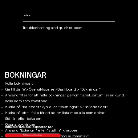
HJÄLP
Troubleshooting and quick support.
BOKNINGAR
Kolla bokningar:
Gå till din Wix Översiktspanel/Dashboard > "Bokningar"
Använd filter för att hitta bokningar genom tjänst, datum, eller kund.
Kolla vem som bokat vad:
Klicka på "Kalender" vyn eller "Bokningar" > "Bokade tider"
Klicka på ett tillfälle för att se en lista med alla som deltar.
Ställ in eller boka om:
Öppna bokningen
Hitta mer info och inspiration här:
Använd "Boka om" eller "ställ in" knappen
Wix hjälpcenter: Bokningar
Kunden får då en email notifikation automatiskt.