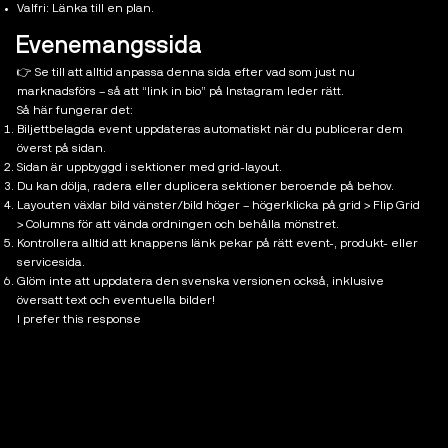
Valfri: Länka till en plan.
Evenemangssida
👉 Se till att alltid anpassa denna sida efter vad som just nu
marknadsförs – så att “link in bio” på Instagram leder rätt.
Så här fungerar det:
Biljettbelagda event uppdateras automatiskt när du publicerar dem
överst på sidan.
Sidan är uppbyggd i sektioner med grid-layout.
Du kan dölja, radera eller duplicera sektioner beroende på behov.
Layouten växlar bild vänster/bild höger – högerklicka på grid > Flip Grid
> Columns för att vända ordningen och behålla mönstret.
Kontrollera alltid att knappens länk pekar på rätt event-, produkt- eller
servicesida.
Glöm inte att uppdatera den svenska versionen också, inklusive
översatt text och eventuella bilder!
I prefer this response