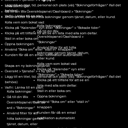
Översikt > Tjänster > + Ny tjänst
Lägg till en titel, tid, personal och plats (välj "Bokningsförfrågan" ifall det
Kolla bokningar:
behövs)
Gå till din Wix Översiktspanel/Dashboard > "Bokningar"
Valfri: Länka till en plan.
Använd filter för att hitta bokningar genom tjänst, datum, eller kund.
Kolla vem som bokat vad:
Kolla bokningar:
Klicka på "Kalender" vyn eller "Bokningar" > "Bokade tider"
Gå till din Wix
Klicka på ett tillfälle för att se en lista med alla som deltar.
Översiktspanel/Dashboard >
Ställ in eller boka om:
"Bokningar"
Öppna bokningen
Använd filter för att hitta
Använd "Boka om" eller "ställ in" knappen
bokningar genom tjänst, datum,
Kunden får då en email notifikation automatiskt.
eller kund.
Kolla vem som bokat vad:
Skapa en ny bokningstjänst:
Klicka på "Kalender" vyn eller
Översikt > Tjänster > + Ny tjänst
"Bokningar" > "Bokade tider"
Lägg till en titel, tid, personal och plats (välj "Bokningsförfrågan" ifall det
Klicka på ett tillfälle för att se en
behövs)
lista med alla som deltar.
Valfri: Länka till en plan.
Ställ in eller boka om:
Kolla bokningar:
Öppna bokningen
Gå till din Wix
Använd "Boka om" eller "ställ in"
Översiktspanel/Dashbo
knappen
ard > "Bokningar"
Kunden får då en email
Använd filter för att
notifikation automatiskt.
hitta bokningar genom
tjänst, datum, eller