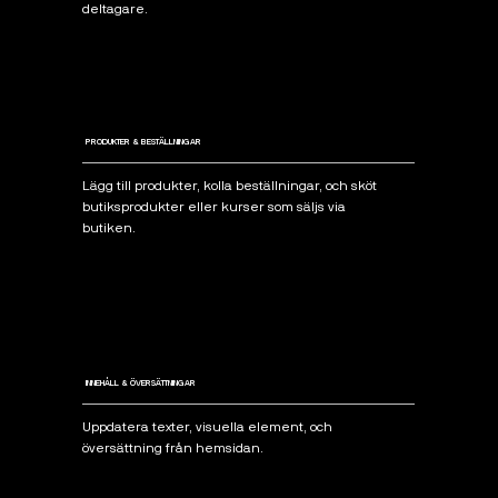
deltagare.
PRODUKTER & BESTÄLLNINGAR
Lägg till produkter, kolla beställningar, och sköt
butiksprodukter eller kurser som säljs via
butiken.
INNEHÅLL & ÖVERSÄTTNINGAR
Uppdatera texter, visuella element, och
översättning från hemsidan.