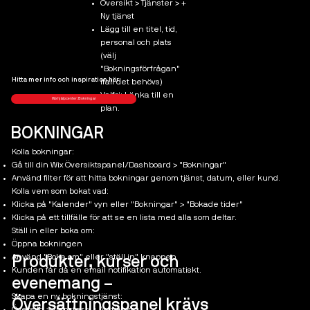
Översikt > Tjänster > +
Ny tjänst
Lägg till en titel, tid,
personal och plats
(välj
"Bokningsförfrågan"
Hitta mer info och inspiration här:
ifall det behövs)
Valfri: Länka till en
Wix hjälpcenter: Bokningar
plan.
BOKNINGAR
Kolla bokningar:
Gå till din Wix Översiktspanel/Dashboard > "Bokningar"
Använd filter för att hitta bokningar genom tjänst, datum, eller kund.
Kolla vem som bokat vad:
Klicka på "Kalender" vyn eller "Bokningar" > "Bokade tider"
Klicka på ett tillfälle för att se en lista med alla som deltar.
Ställ in eller boka om:
Öppna bokningen
Använd "Boka om" eller "ställ in" knappen
Produkter, kurser och
Kunden får då en email notifikation automatiskt.
evenemang –
Skapa en ny bokningstjänst:
Översättningspanel krävs