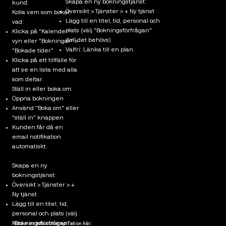
Skapa en ny bokningstjänst:
kund.
Översikt > Tjänster > + Ny tjänst
Kolla vem som bokat
Lägg till en titel, tid, personal och
vad:
plats (välj "Bokningsförfrågan"
Klicka på "Kalender"
ifall det behövs)
vyn eller "Bokningar" >
Valfri: Länka till en plan.
"Bokade tider"
Klicka på ett tillfälle för
att se en lista med alla
som deltar.
Ställ in eller boka om:
Öppna bokningen
Använd "Boka om" eller
"ställ in" knappen
Kunden får då en
email notifikation
automatiskt.
Skapa en ny
bokningstjänst:
Översikt > Tjänster > +
Ny tjänst
Lägg till en titel, tid,
personal och plats (välj
"Bokningsförfrågan"
Hitta mer info och inspiration här: