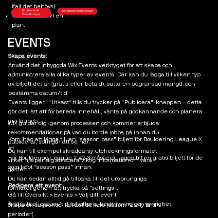
ifall det behövs)
Wix hjälpcenter:
Wix hjälpcenter: Bokningar
Översättningar
Valfri: Länka till en
plan.
EVENTS
Skapa events:
Använd det inbyggda Wix Events verktyget för att skapa och
administrera alla olika typer av events. Där kan du lägga till vilken typ
av biljett det är (gratis eller betald), sätta en begränsad mängd, och
bestämma datum/tid.
Events ligger i "Utkast" tills du trycker på "Publicera"-knappen— detta
gör det lätt att förbereda innehåll, vänta på godkännande och planera
din launch.
WIX guidar dig igenom processen och kommer erbjuda
rekommendationer på vad du borde jobba på innan du
Kom ihåg att lägga till en "season pass" biljett för Bouldering League X
publicerar, som går att se här.
#1.
Du kan till exempel skräddarsy utcheckningsformatet,
För Bouldering League X #2-3 måste du lägga till en gratis biljett för de
vilket hjälper dig att spara viktig information om våra
som köpt "season pass" innan.
gäster.
Du kan sedan alltid gå tillbaka till det ursprungliga
Redigera ett event:
formatet genom att trycka på "settings".
Gå till Översikt > Events > Välj ditt event
Ändra titel, datum/tid, biljettpris, beskrivning och synlighet.
Skapa en säljperiod ifall det behövs (såsom "early bird"
perioder)​