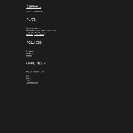
Tel.
070-343 77 66
Till kontaktformuläret
© 2024 av www.blx.rocks
PLATS
Mall of Scandinavia
4:e våningen
Stjärntorget 13 C, 169 79 Solna
10 minuter från Solna Station
4 timmar gratis parkering
FÖLJ OSS
Facebook
Instagram
Linkedin
ÖPPETTIDER
Mån-sön: kl. 06.30-23.00
FAQ
Imprint
TOS
Sekretesspolicy