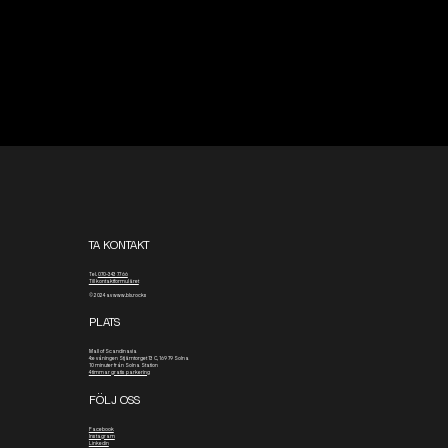
TA KONTAKT
Tel.
070-343 77 66
Till kontaktformuläret
© 2024 av www.blx.rocks
PLATS
Mall of Scandinavia
4:e våningen
Stjärntorget 13 C, 169 79 Solna
10 minuter från Solna Station
4 timmar gratis parkering
FÖLJ OSS
Facebook
Instagram
Linkedin