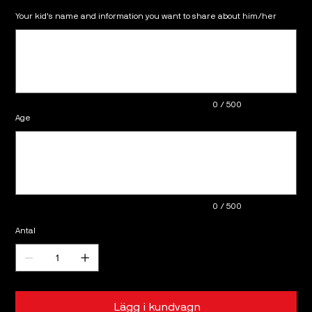
Your kid's name and information you want to share about him/her
Upp
till
500
tecken.
0 / 500
Age
Upp
till
500
tecken.
0 / 500
Antal
Lägg i kundvagn