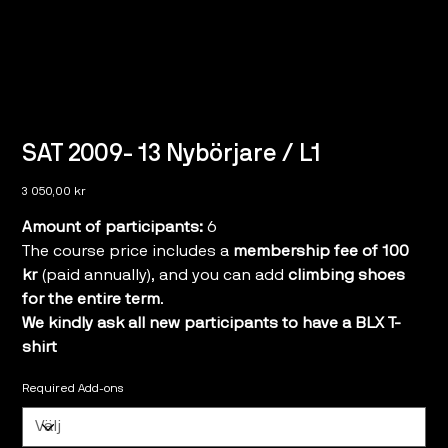
SAT 2009- 13 Nybörjare / L1
Pris
3 050,00 kr
Amount of participants:
6
The course price includes a
membership fee of 100
kr
(paid annually), and you can add
climbing shoes
for the entire term
.
We kindly ask all new participants to have a BLX T-
shirt
Required Add-ons