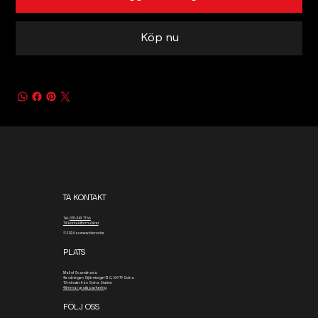
Köp nu
TA KONTAKT
Tel.
070-343 77 66
Till kontaktformuläret
© 2024 av www.blx.rocks
PLATS
Mall of Scandinavia
4:e våningen
Stjärntorget 13 C, 169 79 Solna
10 minuter från Solna Station
4 timmar gratis parkering
FÖLJ OSS