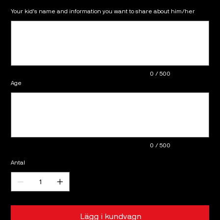
Your kid's name and information you want to share about him/her
Upp
till
500
tecken.
0 / 500
Age
Upp
till
500
tecken.
0 / 500
Antal
Lägg i kundvagn