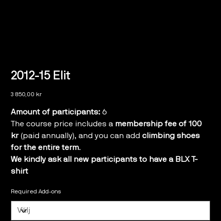
2012-15 Elit
Pris
3 850,00 kr
Amount of participants:
6
The course price includes a
membership fee of 100
kr
(paid annually), and you can add
climbing shoes
for the entire term
.
We kindly ask all new participants to have a BLX T-
shirt
Required Add-ons