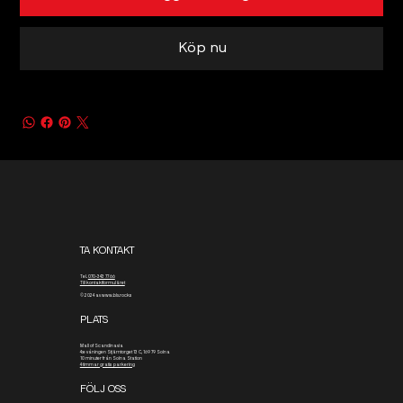
Köp nu
TA KONTAKT
Tel.
070-343 77 66
Till kontaktformuläret
© 2024 av www.blx.rocks
PLATS
Mall of Scandinavia
4:e våningen
Stjärntorget 13 C, 169 79 Solna
10 minuter från Solna Station
4 timmar gratis parkering
FÖLJ OSS