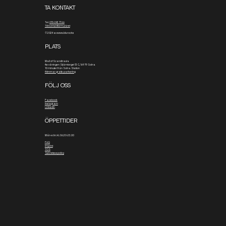
TA KONTAKT
Tel.
070-343 77 66
Till kontaktformuläret
© 2024 av www.blx.rocks
PLATS
Mall of Scandinavia
4:e våningen
Stjärntorget 13 C, 169 79 Solna
10 minuter från Solna Station
4 timmar gratis parkering
FÖLJ OSS
Facebook
Instagram
Linkedin
ÖPPETTIDER
Mån-sön: kl. 06.30-23.00
FAQ
Imprint
TOS
Sekretesspolicy