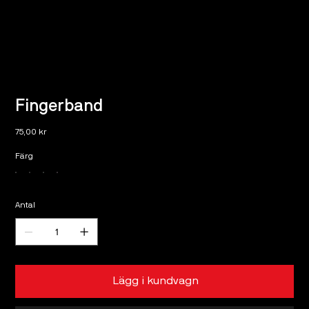
Fingerband
Pris
75,00 kr
Färg
Antal
Lägg i kundvagn