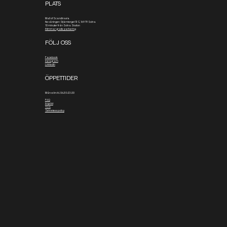
PLATS
Mall of Scandinavia
4:e våningen
Stjärntorget 13 C, 169 79 Solna
10 minuter från Solna Station
4 timmar gratis parkering
FÖLJ OSS
Facebook
Instagram
Linkedin
ÖPPETTIDER
Mån-sön: kl. 06.30-23.00
FAQ
Imprint
TOS
Sekretesspolicy