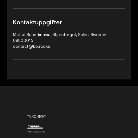
Kontaktuppgifter
Mall of Scandinavia, Stjärntorget, Solna, Sweden
08800016
contact@blx.rocks
TA KONTAKT
Tel.
070-343 77 66
Till kontaktformuläret
© 2024 av www.blx.rocks