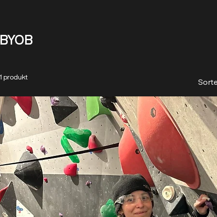
BYOB
1 produkt
Sorte
 & MEDLEMSKAP
ERBJUDANDEN
HÄNDELSER
BUT