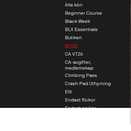
Alla kön
Beginner Course
Black Week
BLX Essentials
Butiken
BYOB
CA VT26
CA-avgifter,
medlemskap
Climbing Pass
Crash Pad Uthyrning
Elit
Endast flickor
Endast pojkar
Extra för barnkalas
Fingertejp